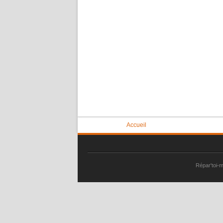
Vous êtes ici
Accueil
Répar'toi-m