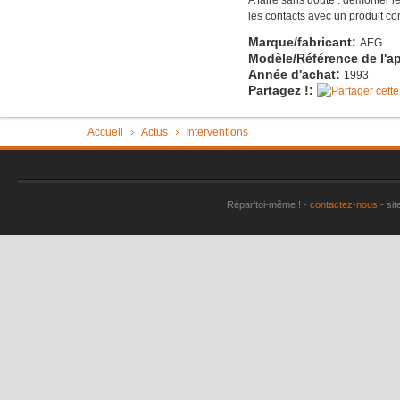
les contacts avec un produit co
Imac très 
Marque/fabricant:
AEG
Tondeuse 
Modèle/Référence de l'ap
Pièce "su
Année d'achat:
1993
Partagez !:
aspirate
Vérin tra
Vous êtes ici
Accueil
Actus
Interventions
Machine à
plus
Sèche-li
Répar'toi-même ! -
contactez-nous
- sit
Perceuse 
Friteuse 
Un lave va
Porte de
Aspirateu