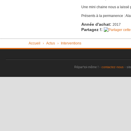
Imac très 
Une mini chaine nous a laissé 
Tondeuse 
Présents à la permanence : Alai
Pièce "su
Année d'achat:
2017
Partagez !:
aspirate
Vérin tra
Vous êtes ici
Accueil
Actus
Interventions
Machine à
plus
Sèche-li
Répar'toi-même ! -
contactez-nous
- sit
Perceuse 
Friteuse 
Un lave va
Porte de
Aspirateu