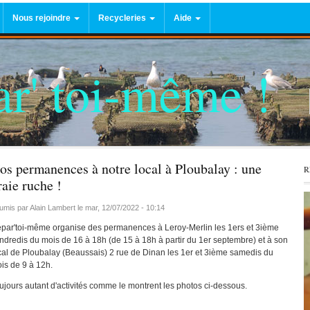
Nous rejoindre
Recycleries
Aide
 Toi-même en
Notre local
Plan du site
Carte recycleries
Des sites pour vous
ssociations à Saint-
Permanence Leroy-Merlin du 13
aider
avril 2018
r' toi-même !
Nous Rejoindre
Tableau recycleries
Ponceuse vibrante (Permanence
tions
Liste d'éclatés et de
Affluence aux ermanences de
-même
Leroy Merlin 23/11/2017)
tutoriels
Répar'Toi-même
Atelier vélo - janvier 2017
vélo
 et amis
Pignon de bétonnière usé
Atlier vélo Saint-Jacut
tion du local
Problème de réception TV
balay
Perte d'aspiration sur HOOVER
Vélo -Ploubalay
os permanences à notre local à Ploubalay : une
R
l 2018
Arrêt du cycle sur lave linge
raie ruche !
en action
Non démarrage Lave vaisselle
umis par
Alain Lambert
le
mar, 12/07/2022 - 10:14
TION DE NOS
Bouton vibreur iPhone 4 en
par'toi-même organise des permanences à Leroy-Merlin les 1ers et 3ième
NENCES à
panne
ndredis du mois de 16 à 18h (de 15 à 18h à partir du 1er septembre) et à son
al
cal de Ploubalay (Beaussais) 2 rue de Dinan les 1er et 3ième samedis du
Axe tondeuse à gazon cassé
is de 9 à 12h.
 européenne
hets novembre
MacBook ne tient pas la charge
ujours autant d'activités comme le montrent les photos ci-dessous.
Plus de réception mails sur Ipad