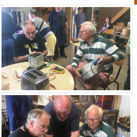
Imac très lent et peu réactif
Tondeuse hors service
Pièce "surnuméraire" sur un
aspirateur TORNADO.
Vérin trappe de grenier
Machine à laver qui ne vidange
plus
Sèche-linge LADEN AM3999
Perceuse SKIL plus d'inverseur
Friteuse en panne
Un lave vaisselle et un lave-linge
Porte de garage bloquée
Aspirateur et Karcher