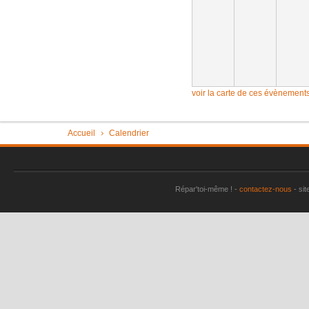
Imac très 
Tondeuse 
Pièce "su
aspirate
Vérin tra
voir la carte de ces évènement
Machine à
plus
Vous êtes ici
Accueil
Calendrier
Sèche-li
Perceuse 
Répar'toi-même ! -
contactez-nous
- sit
Friteuse 
Un lave va
Porte de
Aspirateu